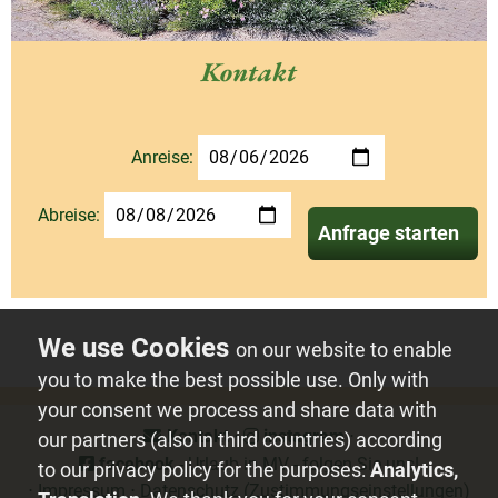
Kontakt
Anreise:
Abreise:
Anfrage starten
on our website to enable
you to make the best possible use. Only with
your consent we process and share data with
Kontakt
⋅
instagram
⋅
our partners (also in third countries) according
facebook
- Urlaub in MV - folgen Sie uns!
to our privacy policy for the purposes:
Analytics,
⋅
Impressum
⋅
Datenschutz
(Zustimmungseinstellungen)