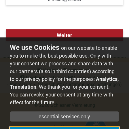
Weiter
on our website to enable
you to make the best possible use. Only with
your consent we process and share data with
Kontakt
⋅
instagram
⋅
our partners (also in third countries) according
facebook
- Urlaub in MV - folgen Sie uns!
to our privacy policy for the purposes:
Analytics,
⋅
Impressum
⋅
Datenschutz
(Zustimmungseinstellungen)
Translation
. We thank you for your consent.
You can revoke your consent at any time with
effect for the future.
© 2026
Schlesner Vermietung
essential services only
mvp.de
- Urlaub in