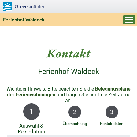
Grevesmühlen
Ferienhof Waldeck
Kontakt
Ferienhof Waldeck
Wichtiger Hinweis: Bitte beachten Sie die
Belegungspläne
der Ferienwohnungen
und fragen Sie nur freie Zeiträume
an.
1
2
3
Übernachtung
Kontaktdaten
Auswahl &
Reisedatum
0 %